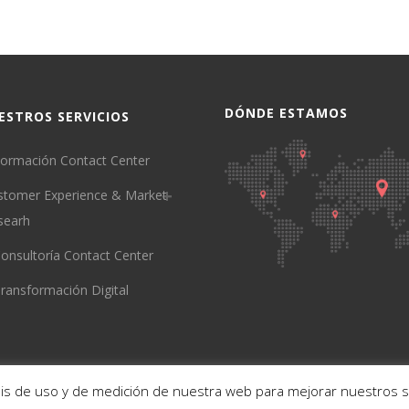
DÓNDE ESTAMOS
ESTROS SERVICIOS
ormación Contact Center
stomer Experience & Market
searh
onsultoría Contact Center
ransformación Digital
sis de uso y de medición de nuestra web para mejorar nuestros s