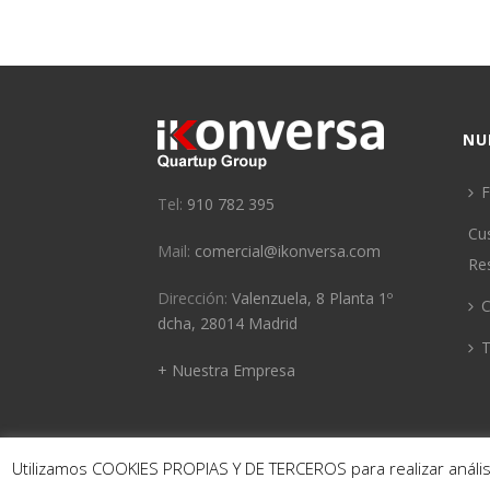
NU
F
Tel:
910 782 395
Cu
Mail:
comercial@ikonversa.com
Re
Dirección:
Valenzuela, 8 Planta 1º
C
dcha, 28014 Madrid
T
+ Nuestra Empresa
Utilizamos COOKIES PROPIAS Y DE TERCEROS para realizar análi