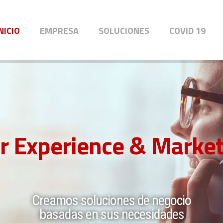
NICIO
EMPRESA
SOLUCIONES
COVID 19
r Experience & Market
Creamos soluciones de negocio
basadas en sus necesidades