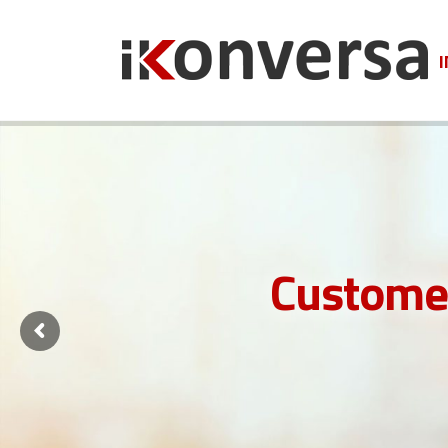
I
Custome