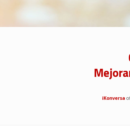
Mejoram
iKonversa
o