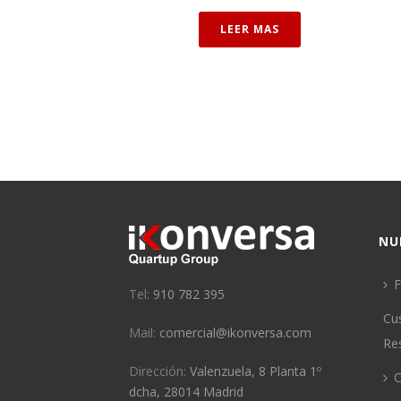
LEER MAS
NU
F
Tel:
910 782 395
Cu
Mail:
comercial@ikonversa.com
Re
Dirección:
Valenzuela, 8 Planta 1º
C
dcha, 28014 Madrid