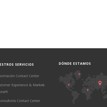
DÓNDE ESTAMOS
ESTROS SERVICIOS
ormación Contact Center
stomer Experience & Market
searh
onsultoría Contact Center