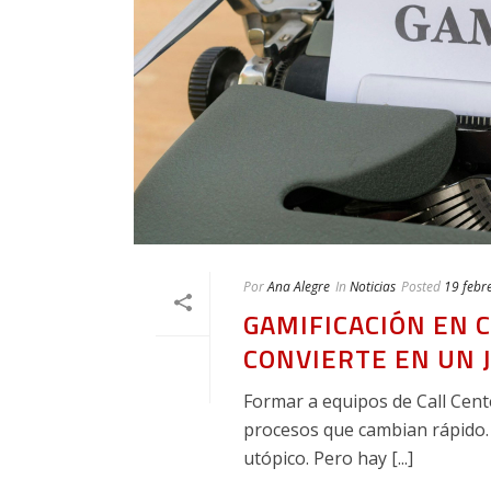
Por
Ana Alegre
In
Noticias
Posted
19 febr
GAMIFICACIÓN EN 
CONVIERTE EN UN 
Formar a equipos de Call Cente
procesos que cambian rápido. 
utópico. Pero hay [...]