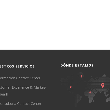
DÓNDE ESTAMOS
ESTROS SERVICIOS
ormación Contact Center
stomer Experience & Market
searh
onsultoría Contact Center