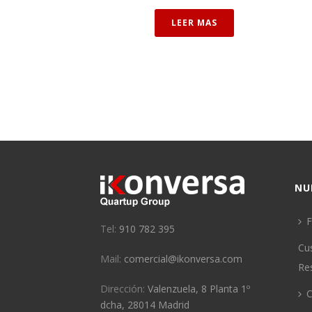
LEER MAS
NU
F
Tel:
910 782 395
Cu
Mail:
comercial@ikonversa.com
Re
Dirección:
Valenzuela, 8 Planta 1º
C
dcha, 28014 Madrid