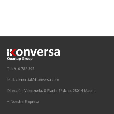
Tel:
910 782 395
Mail:
comercial@ikonversa.com
Dirección:
Valenzuela, 8 Planta 1º dcha, 28014 Madrid
+ Nuestra Empresa